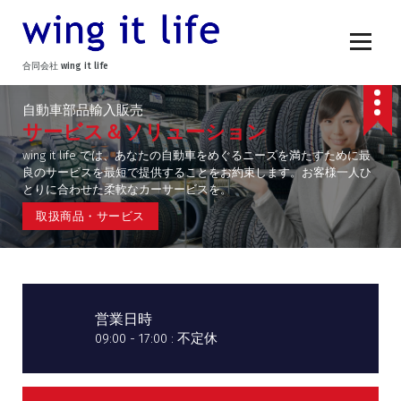
コ
ン
テ
ン
合同会社 wing it life
ツ
へ
自動車部品輸入販売
ス
サービス＆ソリューション
キ
wing it life では、あなたの自動車をめぐるニーズを満たすために最
ッ
良のサービスを最短で提供することをお約束します。お客様一人ひ
プ
とりに合わせた柔軟なカーサービスを。
取
扱
商
品
・
サ
ー
ビ
ス
営業日時
09:00 - 17:00 : 不定休